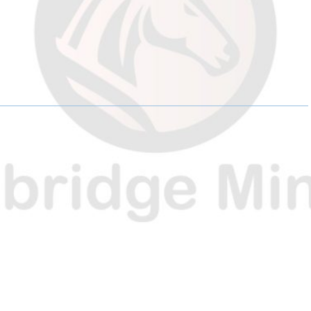
H
H
H
A
A
A
R
R
R
E
E
E
O
O
O
N
N
N