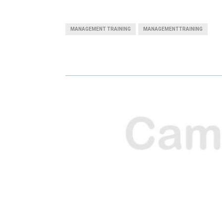
H
H
A
A
MANAGEMENT TRAINING
MANAGEMENTTRAINING
R
R
E
E
O
O
N
N