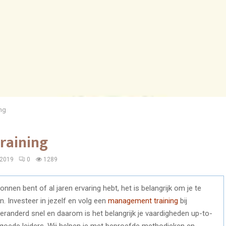
ng
raining
 2019
0
1289
onnen bent of al jaren ervaring hebt, het is belangrijk om je te
n. Investeer in jezelf en volg een
management training
bij
eranderd snel en daarom is het belangrijk je vaardigheden up-to-
j goede leiders. Wij helpen je met beproefde methodieken en