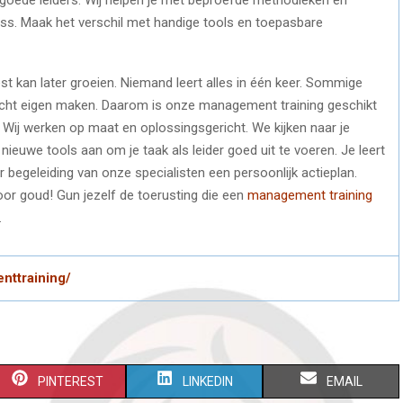
ess. Maak het verschil met handige tools en toepasbare
st kan later groeien. Niemand leert alles in één keer. Sommige
echt eigen maken. Daarom is onze management training geschikt
 Wij werken op maat en oplossingsgericht. We kijken naar je
nieuwe tools aan om je taak als leider goed uit te voeren. Je leert
r begeleiding van onze specialisten een persoonlijk actieplan.
 voor goud! Gun jezelf de toerusting die een
management training
.
nttraining/
S
S
S
PINTEREST
LINKEDIN
EMAIL