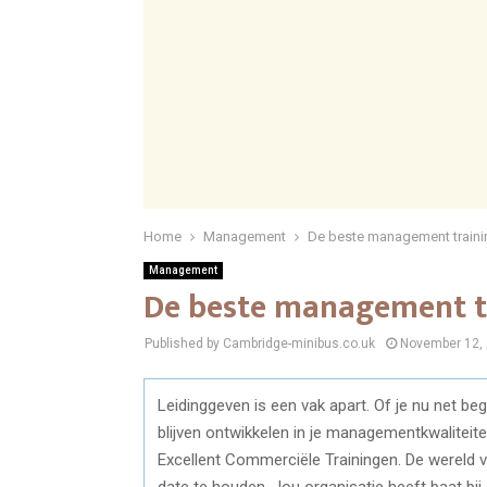
Home
Management
De beste management traini
Management
De beste management t
Published by Cambridge-minibus.co.uk
November 12,
Leidinggeven is een vak apart. Of je nu net beg
blijven ontwikkelen in je managementkwaliteite
Excellent Commerciële Trainingen. De wereld v
date te houden. Jou organisatie heeft baat bi