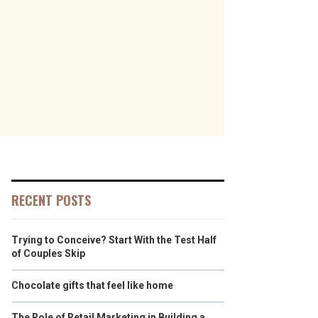
RECENT POSTS
Trying to Conceive? Start With the Test Half
of Couples Skip
Chocolate gifts that feel like home
The Role of Retail Marketing in Building a