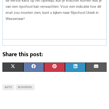
de eerste kans op het rijbewijs, kun je erachter komen wat je
van een rijschool kan verwachten. Voor een indicatie hoe dit
eruit zou moeten zien, kunt u kijken naar Rijschool Uniek in
Wassenaar!
Share this post:
S
S
S
S
S
X
F
P
L
E
H
H
H
H
H
(
A
I
I
M
A
A
A
A
A
T
C
N
N
A
AUTO
RIJSCHOOL
R
R
R
R
R
W
E
T
K
I
E
E
E
E
E
I
B
E
E
L