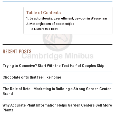
O
O
O
O
O
T
O
R
D
N
N
N
N
N
T
O
E
I
Table of Contents
Je autorijbewijs, zeer efficiënt, gewoon in Wassenaar
E
K
S
N
Motorrijlessen of scooterrijles
Share this post:
R
T
)
RECENT POSTS
Trying to Conceive? Start With the Test Half of Couples Skip
Chocolate gifts that feel like home
The Role of Retail Marketing in Building a Strong Garden Center
Brand
Why Accurate Plant Information Helps Garden Centers Sell More
Plants