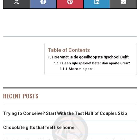
S
S
S
S
S
X
F
P
L
E
H
H
H
H
H
(
A
I
I
M
A
A
A
A
A
T
C
N
N
A
R
R
R
R
R
W
E
T
K
I
E
E
E
E
E
I
B
E
E
L
Table of Contents
Hoe vindt je de goedkoopste rijschool Delft
O
O
O
O
O
T
O
R
D
Is een rijlespakket beter dan aparte uren?
Share this post:
N
N
N
N
N
T
O
E
I
E
K
S
N
R
T
RECENT POSTS
)
Trying to Conceive? Start With the Test Half of Couples Skip
Chocolate gifts that feel like home