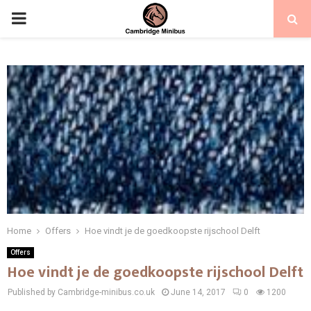
PRIMARY
MENU
Home
Offers
Hoe vindt je de goedkoopste rijschool Delft
Offers
Hoe vindt je de goedkoopste rijschool Delft
Published by Cambridge-minibus.co.uk
June 14, 2017
0
1200